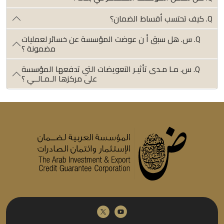
Q. كيف تحتسب أقساط الضمان؟
Q. س. هل سبق أ ن عوضت المؤسسة عن خسائر لعمليات
مضمونة ؟
Q. س. مـا مـدى تأثيـر التعويضات التي تدفعها المؤسسة
على مركزها الـمـالــي ؟